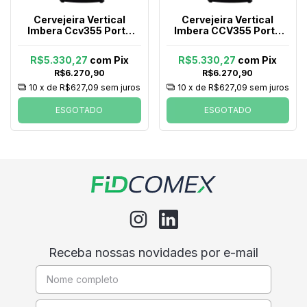
Cervejeira Vertical
Cervejeira Vertical
Imbera Ccv355 Porta
Imbera CCV355 Porta
Cega 471 Litros Preta
Cega 471 Litros Preta
127v
220v
R$5.330,27
com
Pix
R$5.330,27
com
Pix
R$6.270,90
R$6.270,90
10
x de
R$627,09
sem juros
10
x de
R$627,09
sem juros
ESGOTADO
ESGOTADO
Receba nossas novidades por e-mail