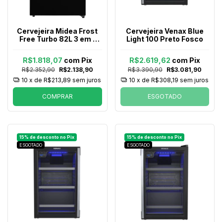
Cervejeira Midea Frost
Cervejeira Venax Blue
Free Turbo 82L 3 em 1
Light 100 Preto Fosco
Preta
R$1.818,07
com
Pix
R$2.619,62
com
Pix
R$2.352,90
R$2.138,90
R$3.390,90
R$3.081,90
10
x de
R$213,89
sem juros
10
x de
R$308,19
sem juros
COMPRAR
ESGOTADO
ESGOTADO
ESGOTADO