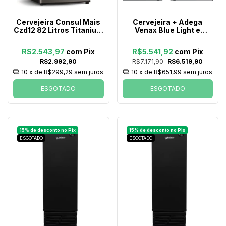
Cervejeira Consul Mais
Cervejeira + Adega
Czd12 82 Litros Titanium
Venax Blue Light e
127v
Piubella 100 Preto 127V
R$2.543,97
com
Pix
R$5.541,92
com
Pix
R$2.992,90
R$7.171,90
R$6.519,90
10
x de
R$299,29
sem juros
10
x de
R$651,99
sem juros
ESGOTADO
ESGOTADO
ESGOTADO
ESGOTADO