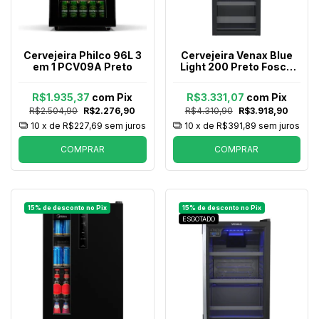
Cervejeira Philco 96L 3
Cervejeira Venax Blue
em 1 PCV09A Preto
Light 200 Preto Fosco
209l 127v
R$1.935,37
com
Pix
R$3.331,07
com
Pix
R$2.504,90
R$2.276,90
R$4.310,90
R$3.918,90
10
x de
R$227,69
sem juros
10
x de
R$391,89
sem juros
COMPRAR
COMPRAR
ESGOTADO