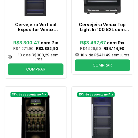
Cervejeira Vertical
Cervejeira Venax Top
Expositor Venax
Light In 100 82L com
Expvbl209 Preto Fosco
Opção de Embutir 34
220v
Garrafas Preto Fosco
R$3.300,47
com
Pix
R$3.497,67
com
Pix
R$4.271,90
R$3.882,90
R$4.526,90
R$4.114,90
10
x de
R$388,29
sem
10
x de
R$411,49
sem juros
juros
COMPRAR
COMPRAR