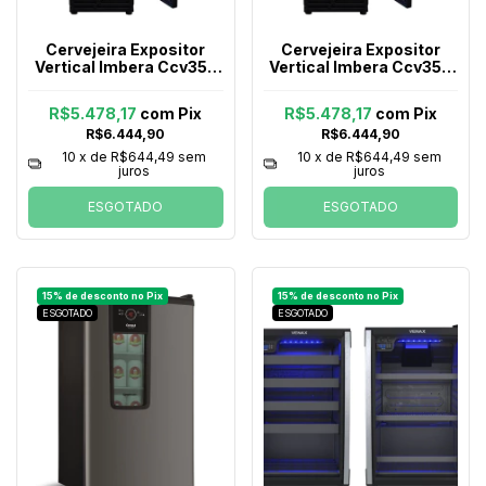
Cervejeira Expositor
Cervejeira Expositor
Vertical Imbera Ccv355
Vertical Imbera Ccv355
Porta de Vidro 471 Litros
Porta de Vidro 471 Litros
Preta 127v
Preta 220v
R$5.478,17
com
Pix
R$5.478,17
com
Pix
R$6.444,90
R$6.444,90
10
x de
R$644,49
sem
10
x de
R$644,49
sem
juros
juros
ESGOTADO
ESGOTADO
ESGOTADO
ESGOTADO