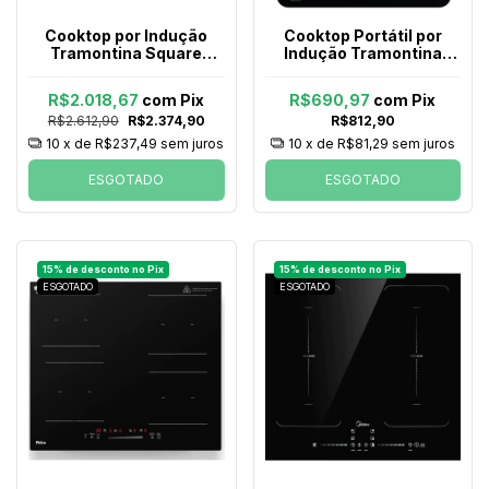
Cooktop por Indução
Cooktop Portátil por
Tramontina Square
Indução Tramontina
Basic 4ei 60 Preto 220v
Slim Touch Ei 30 com 1
Área de Aquecimento
R$2.018,67
com
Pix
R$690,97
com
Pix
Preto 127v
R$2.612,90
R$2.374,90
R$812,90
10
x de
R$237,49
sem juros
10
x de
R$81,29
sem juros
ESGOTADO
ESGOTADO
ESGOTADO
ESGOTADO