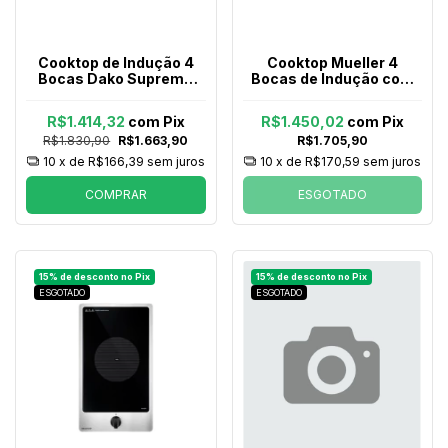
Cooktop de Indução 4
Cooktop Mueller 4
Bocas Dako Supreme
Bocas de Indução com
Preto 220v
Turbo Mci014bg1 Preto
220v
R$1.414,32
com
Pix
R$1.450,02
com
Pix
R$1.830,90
R$1.663,90
R$1.705,90
10
x de
R$166,39
sem juros
10
x de
R$170,59
sem juros
COMPRAR
ESGOTADO
ESGOTADO
ESGOTADO