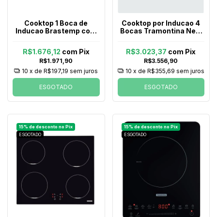
Cooktop 1 Boca de
Cooktop por Inducao 4
Inducao Brastemp com
Bocas Tramontina New
Diversos Niveis de
Square Touch B 4ei 60
Potencia Bdj31ar 220v
Vitroceramico e
R$1.676,12
com
Pix
R$3.023,37
com
Pix
Inox
Comando Touch 220v
R$1.971,90
R$3.556,90
10
x de
R$197,19
sem juros
10
x de
R$355,69
sem juros
ESGOTADO
ESGOTADO
ESGOTADO
ESGOTADO