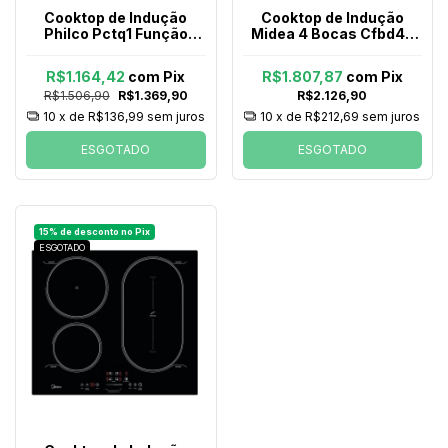
Cooktop de Indução
Cooktop de Indução
Philco Pctq1 Função
Midea 4 Bocas Cfbd42
Turbo Preto 220v
Dual Freezone 60hz
Preto 220v
R$1.164,42
com
Pix
R$1.807,87
com
Pix
R$1.506,90
R$1.369,90
R$2.126,90
10
x de
R$136,99
sem juros
10
x de
R$212,69
sem juros
ESGOTADO
ESGOTADO
ESGOTADO