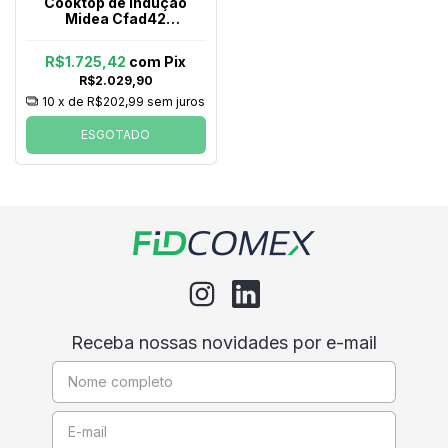
Cooktop de Indução
Midea Cfad42
Vitrocerâmico Freezone
4 Bocas 60hz Preto
R$1.725,42
com
Pix
220v
R$2.029,90
10
x de
R$202,99
sem juros
ESGOTADO
Receba nossas novidades por e-mail