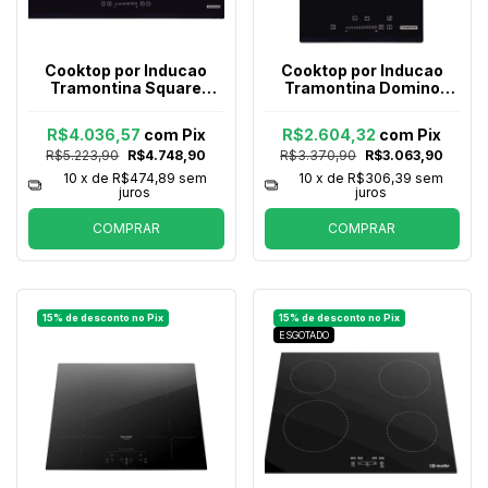
Cooktop por Inducao
Cooktop por Inducao
Tramontina Square
Tramontina Domino
Slider B Aei 60
Slider 2ei 30 com 2
Vitroceramico 4 Areas
Areas de Aquecimento e
R$4.036,57
com
Pix
R$2.604,32
com
Pix
de Aquecimento Touch
Comando Touch
R$5.223,90
R$4.748,90
R$3.370,90
R$3.063,90
10
x de
R$474,89
sem
10
x de
R$306,39
sem
juros
juros
COMPRAR
COMPRAR
ESGOTADO