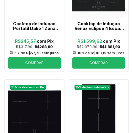
Cooktop de Indução
Cooktop de Indução
Portátil Dako 1 Zona
Venax Eclipse 4 Bocas
Preto 127V
com Função Turbo Preto
220V
R$245,57
com
Pix
R$1.599,62
com
Pix
R$317,90
R$288,90
R$2.070,90
R$1.881,90
5
x de
R$57,78
sem juros
10
x de
R$188,19
sem juros
COMPRAR
COMPRAR