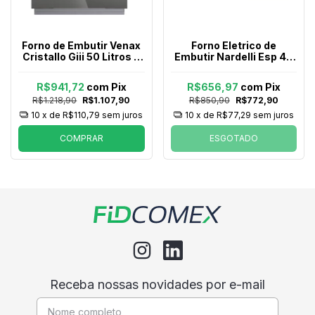
Forno de Embutir Venax
Forno Eletrico de
Cristallo Giii 50 Litros a
Embutir Nardelli Esp 45
Gas Inox
Litros Preto
R$941,72
com
Pix
R$656,97
com
Pix
R$1.218,90
R$1.107,90
R$850,90
R$772,90
10
x de
R$110,79
sem juros
10
x de
R$77,29
sem juros
COMPRAR
ESGOTADO
Receba nossas novidades por e-mail