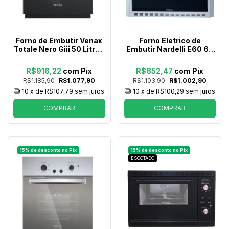
Forno de Embutir Venax
Forno Eletrico de
Totale Nero Giii 50 Litros
Embutir Nardelli E60 60
a Gas Preto
Litros Inox
R$916,22
com
Pix
R$852,47
com
Pix
R$1.185,90
R$1.077,90
R$1.103,90
R$1.002,90
10
x de
R$107,79
sem juros
10
x de
R$100,29
sem juros
COMPRAR
COMPRAR
ESGOTADO