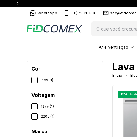
WhatsApp
(31) 2511-1616
sac@fidcome
Ar e Ventilação
Lava
Cor
Início
Ele
Inox (1)
Voltagem
127v (1)
220v (1)
Marca