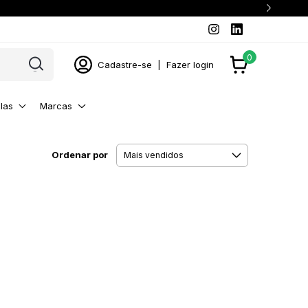
0
Cadastre-se
|
Fazer login
las
Marcas
Ordenar por