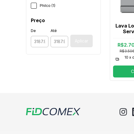
Philco (1)
Preço
Lava Lo
De
Até
Serv
Digita
Aplicar
R$2.7
R$3.50
10
x 
C