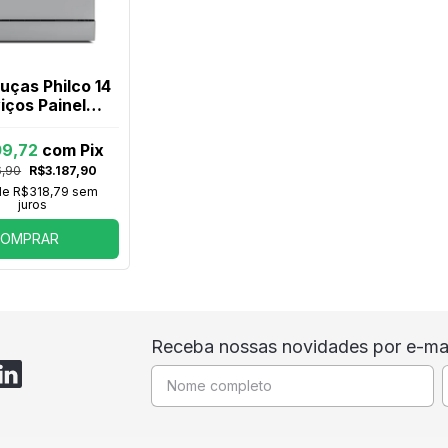
uças Philco 14
iços Painel
l PLL14A Inox
09,72
com
Pix
6,90
R$3.187,90
de
R$318,79
sem
juros
OMPRAR
Receba nossas novidades por e-mai