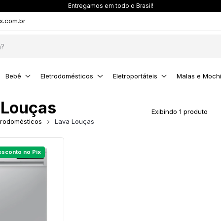
Entregamos em todo o Brasil!
x.com.br
Bebê
Eletrodomésticos
Eletroportáteis
Malas e Mochi
 Louças
Exibindo 1 produto
trodomésticos
Lava Louças