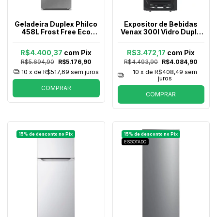
Geladeira Duplex Philco
Expositor de Bebidas
458L Frost Free Eco
Venax 300l Vidro Duplo
Inverter PRF45A Inox
Vv 300 Preta 220v
R$4.400,37
com
Pix
R$3.472,17
com
Pix
R$5.694,90
R$5.176,90
R$4.493,90
R$4.084,90
10
x de
R$517,69
sem juros
10
x de
R$408,49
sem
juros
COMPRAR
COMPRAR
ESGOTADO