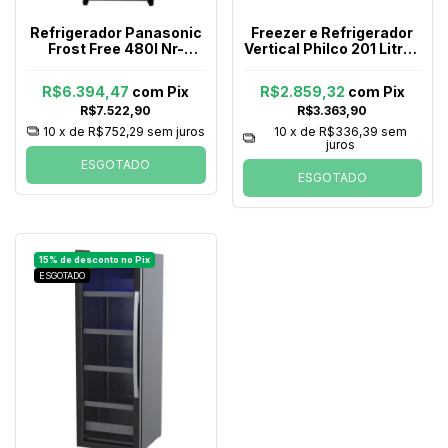
Refrigerador Panasonic
Freezer e Refrigerador
Frost Free 480l Nr-
Vertical Philco 201 Litros
bb71gvfba Preto
Pfv205b 2 em 1 Branco
R$6.394,47
com
Pix
R$2.859,32
com
Pix
R$7.522,90
R$3.363,90
10
x de
R$752,29
sem juros
10
x de
R$336,39
sem
juros
ESGOTADO
ESGOTADO
ESGOTADO