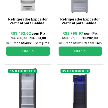
Refrigerador Expositor
Refrigerador Expositor
Vertical para Bebidas
Vertical para Bebidas
Venax Vv 300 Litros
Venax Vv 200 209 Litros
Branco
Branco
R$3.452,62
com
Pix
R$2.798,97
com
Pix
R$4.468,90
R$4.061,90
R$3.622,90
R$3.292,90
10
x de
R$406,19
sem juros
10
x de
R$329,29
sem juros
COMPRAR
COMPRAR