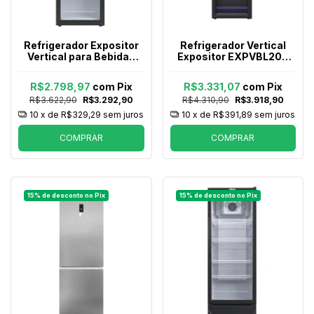
Refrigerador Expositor
Refrigerador Vertical
Vertical para Bebidas
Expositor EXPVBL209
Venax Vv 200 Preto
Preto Fosco 127v
Fosco 127v
R$2.798,97
com
Pix
R$3.331,07
com
Pix
R$3.622,90
R$3.292,90
R$4.310,90
R$3.918,90
10
x de
R$329,29
sem juros
10
x de
R$391,89
sem juros
COMPRAR
COMPRAR