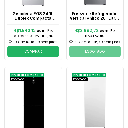
Geladeira EOS 240L
Freezer e Refrigerador
Duplex Compacta
Vertical Philco 201 Litros
ERV270DB Branca
Pfv205i Premium Inox
R$1.540,12
com
Pix
R$2.692,72
com
Pix
R$1.993,90
R$1.811,90
R$3.167,90
10
x de
R$181,19
sem juros
10
x de
R$316,79
sem juros
COMPRAR
ESGOTADO
ESGOTADO
ESGOTADO