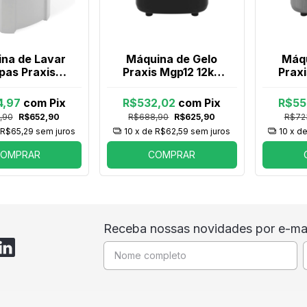
na de Lavar
Máquina de Gelo
Máqu
pas Praxis
Praxis Mgp12 12kg
Praxi
anquinho
Preta
I
automático
4,97
com
Pix
R$532,02
com
Pix
R$55
r 22Kg LRSP22
,90
R$652,90
R$688,90
R$625,90
R$72
Branca
e
R$65,29
sem juros
10
x de
R$62,59
sem juros
10
x d
OMPRAR
COMPRAR
Receba nossas novidades por e-mai