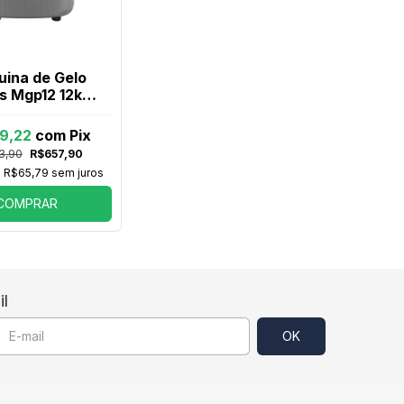
ina de Gelo
s Mgp12 12kg
nox 220v
9,22
com
Pix
3,90
R$657,90
e
R$65,79
sem juros
COMPRAR
l