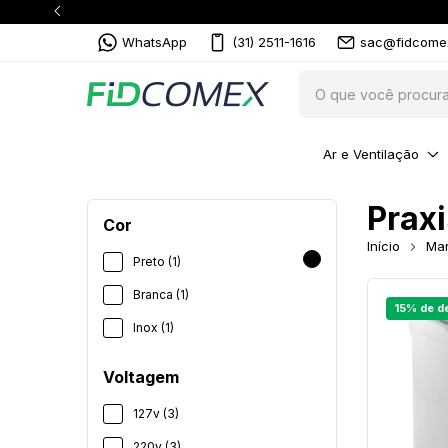
WhatsApp
(31) 2511-1616
sac@fidcome
Ar e Ventilação
Praxi
Cor
Início
Ma
Preto (1)
Branca (1)
Inox (1)
Voltagem
127v (3)
220v (3)