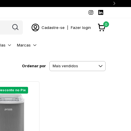
0
Cadastre-se
|
Fazer login
las
Marcas
Ordenar por