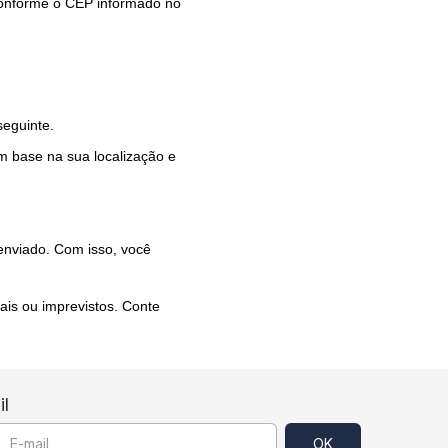
conforme o CEP informado no
seguinte.
m base na sua localização e
enviado. Com isso, você
is ou imprevistos. Conte
l