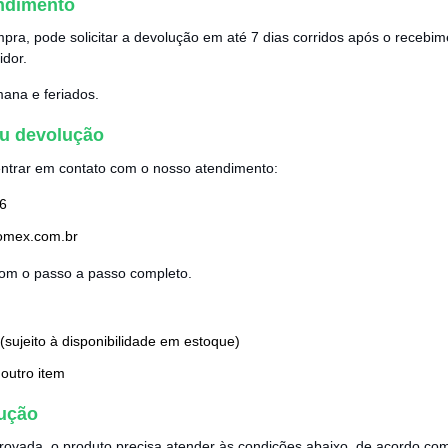
ndimento
pra, pode solicitar a devolução em até 7 dias corridos após o recebi
dor.
mana e feriados.
ou devolução
 entrar em contato com o nosso atendimento:
6
omex.com.br
 com o passo a passo completo.
sujeito à disponibilidade em estoque)
outro item
ução
provada, o produto precisa atender às condições abaixo, de acordo co