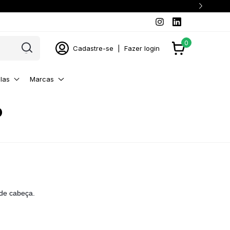
0
Cadastre-se
|
Fazer login
las
Marcas
o
 de cabeça.