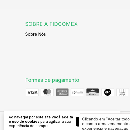
SOBRE A FIDCOMEX
Sobre Nós
Formas de pagamento
Ao navegar por este site
você aceita
Clicando em "Aceitar tod
Aceitar e fechar
FID COMEX
o uso de cookies
para agilizar a sua
e com o armazenamento de
experiência de compra.
©2026. FID Comex - 24660781000109. Todos os direitos re
experiência e navegação n