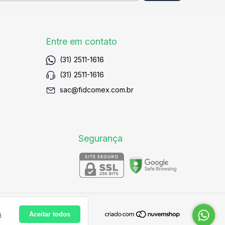
Entre em contato
(31) 2511-1616
(31) 2511-1616
sac@fidcomex.com.br
Segurança
s
Aceitar todos