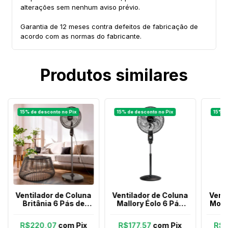
alterações sem nenhum aviso prévio.
Garantia de 12 meses contra defeitos de fabricação de
acordo com as normas do fabricante.
Produtos similares
Ventilador de Coluna
Ventilador de Coluna
Vent
Britânia 6 Pás de
Mallory Éolo 6 Pás
Mond
40cm 160w Bvc41a
126w Preto com
Turb
Preto
Grafite
R$220,07
com
Pix
R$177,57
com
Pix
R$2