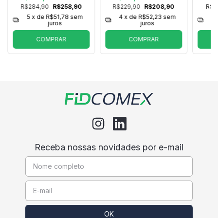
R$284,90
R$258,90
R$229,90
R$208,90
R$2
5
x de
R$51,78
sem
4
x de
R$52,23
sem
5
juros
juros
COMPRAR
COMPRAR
Receba nossas novidades por e-mail