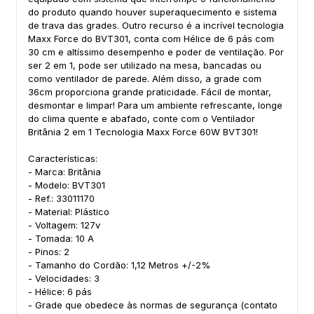
do produto quando houver superaquecimento e sistema
de trava das grades. Outro recurso é a incrível tecnologia
Maxx Force do BVT301, conta com Hélice de 6 pás com
30 cm e altíssimo desempenho e poder de ventilação. Por
ser 2 em 1, pode ser utilizado na mesa, bancadas ou
como ventilador de parede. Além disso, a grade com
36cm proporciona grande praticidade. Fácil de montar,
desmontar e limpar! Para um ambiente refrescante, longe
do clima quente e abafado, conte com o Ventilador
Britânia 2 em 1 Tecnologia Maxx Force 60W BVT301!
Características:
- Marca: Britânia
- Modelo: BVT301
- Ref.: 33011170
- Material: Plástico
- Voltagem: 127v
- Tomada: 10 A
- Pinos: 2
- Tamanho do Cordão: 1,12 Metros +/-2%
- Velocidades: 3
- Hélice: 6 pás
- Grade que obedece às normas de segurança (contato